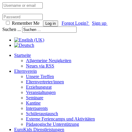
Remember Me
Forgot Login?
Sign up
Log in
Suchen ...
Startseite
Allgemeine Neuigkeiten
Neues via RSS
Elternverein
Unsere Treffen
Elternvertreter/innen
Erziehungsrat
Veranstaltungen
Seminare
Kantine
Interparents
Schüleraustausch
Externe Feriencamps und Aktivitäten
Pädagogische Unterstützung
EuroKids Dienstleistungen