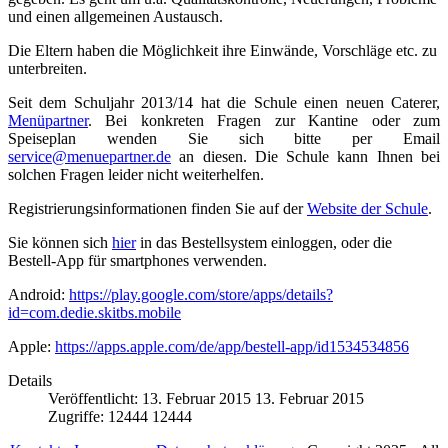
und einen allgemeinen Austausch.
Die Eltern haben die Möglichkeit ihre Einwände, Vorschläge etc. zu
unterbreiten.
Seit dem Schuljahr 2013/14 hat die Schule einen neuen Caterer,
Menüpartner
. Bei konkreten Fragen zur Kantine oder zum
Speiseplan wenden Sie sich bitte per Email
service@menuepartner.de
an diesen. Die Schule kann Ihnen bei
solchen Fragen leider nicht weiterhelfen.
Registrierungsinformationen finden Sie auf der
Website der Schule
.
Sie können sich
hier
in das Bestellsystem einloggen, oder die
Bestell-App für smartphones verwenden.
Android:
https://play.google.com/store/apps/details?
id=com.dedie.skitbs.mobile
Apple:
https://apps.apple.com/de/app/bestell-app/id1534534856
Details
Veröffentlicht: 13. Februar 2015
13. Februar 2015
Zugriffe: 12444
12444