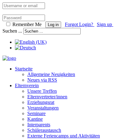
Remember Me
Forgot Login?
Sign up
Log in
Suchen ...
Startseite
Allgemeine Neuigkeiten
Neues via RSS
Elternverein
Unsere Treffen
Elternvertreter/innen
Erziehungsrat
Veranstaltungen
Seminare
Kantine
Interparents
Schüleraustausch
Externe Feriencamps und Aktivitäten